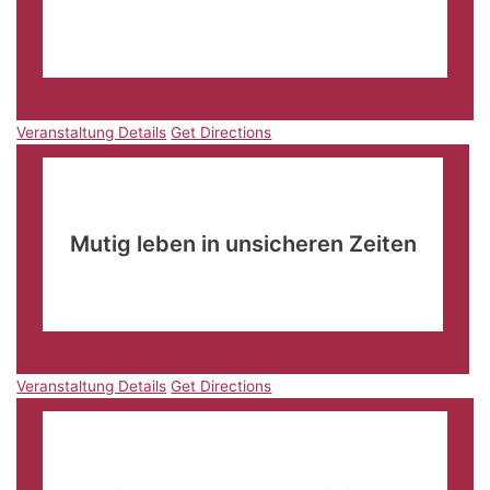
Haferbachhalle Niederkaufungen
Am Haferbach 6,
Kaufungen
Veranstaltung Details
Get Directions
Veranstaltung Details
Get Directions
März
9
09:30
-
12:15
Mutig leben in unsicheren Zeiten
Stadtpark Restaurant
Bevergerner Straße74, Rheine
Veranstaltung Details
Get Directions
Veranstaltung Details
Get Directions
März
15
19:00
-
22:00