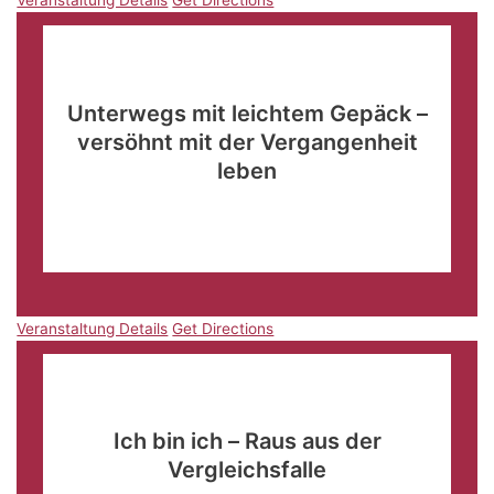
Veranstaltung Details
Get Directions
März
9
09:00
-
11:15
Unterwegs mit leichtem Gepäck –
versöhnt mit der Vergangenheit
leben
Kultur- und Kongresszentrum
Abt-Hyller-Straße 37-
39, Weingarten
Veranstaltung Details
Get Directions
Veranstaltung Details
Get Directions
März
9
09:00
-
11:30
Ich bin ich – Raus aus der
Vergleichsfalle