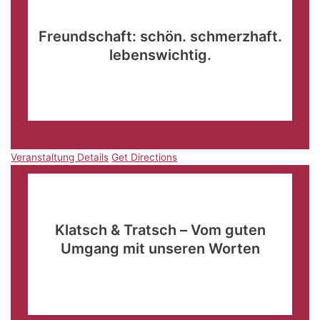
19:00
-
21:30
Freundschaft: schön. schmerzhaft.
lebenswichtig.
Freie evangelische Gemeinde Ettlingen
Dieselstraße
52/Eingang Ottostraße, Ettlingen
Veranstaltung Details
Get Directions
Veranstaltung Details
Get Directions
März
2
09:00
-
11:30
Klatsch & Tratsch – Vom guten
Umgang mit unseren Worten
Landgasthof Reisinger
Sossauer Platz 1, Straubing-
Sossau
Veranstaltung Details
Get Directions