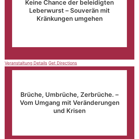
Keine Chance der beleidigten
Leberwurst – Souverän mit
Kränkungen umgehen
Landhotel "Wieseneck"
Im Winkel 7, Apenburg-
Winterfeld
Veranstaltung Details
Get Directions
Veranstaltung Details
Get Directions
März
16
08:00
-
11:00
Brüche, Umbrüche, Zerbrüche. –
Vom Umgang mit Veränderungen
und Krisen
Stadthalle Göppingen
Blumenstraße 41, Göppingen
Veranstaltung Details
Get Directions