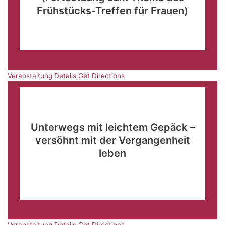
Frühstücks-Treffen für Frauen)
Familienzentrum Aurich
Jahnstraße 2, Aurich
Veranstaltung Details
Get Directions
Veranstaltung Details
Get Directions
März
8
19:30
-
22:00
Unterwegs mit leichtem Gepäck –
versöhnt mit der Vergangenheit
leben
Kultur- und Kongresszentrum
Abt-Hyller-Straße 37-
39, Weingarten
Veranstaltung Details
Get Directions