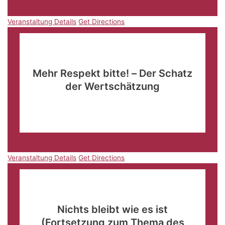
Veranstaltung Details
Get Directions
März
2
09:30
-
12:00
Mehr Respekt bitte! – Der Schatz
der Wertschätzung
ADTV Tanzschule Dunse
Gökerstraße 124,
Wilhelmshaven
Veranstaltung Details
Get Directions
Veranstaltung Details
Get Directions
März
5
15:00
-
17:00
Nichts bleibt wie es ist
(Fortsetzung zum Thema des