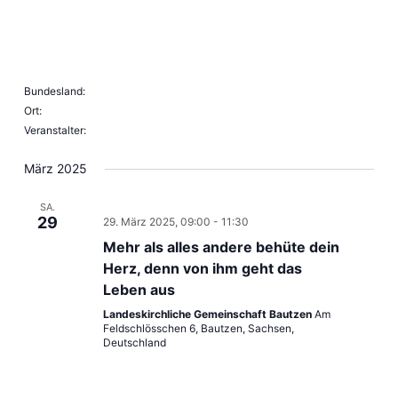
Filter
öffnen
Veranstalter
Filter
Filter
schließen
Bundesland
:
schließen
Filter
Ort
:
entfernen
Filter
Veranstalter
:
entfernen
Filter
entfernen
März 2025
SA.
29
29. März 2025, 09:00
-
11:30
Mehr als alles andere behüte dein
Herz, denn von ihm geht das
Leben aus
Landeskirchliche Gemeinschaft Bautzen
Am
Feldschlösschen 6, Bautzen, Sachsen,
Deutschland