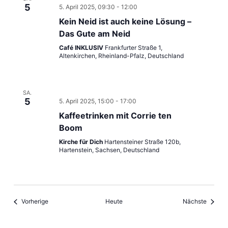
5
5. April 2025, 09:30
-
12:00
Kein Neid ist auch keine Lösung –
Das Gute am Neid
Café INKLUSIV
Frankfurter Straße 1,
Altenkirchen, Rheinland-Pfalz, Deutschland
SA.
5
5. April 2025, 15:00
-
17:00
Kaffeetrinken mit Corrie ten
Boom
Kirche für Dich
Hartensteiner Straße 120b,
Hartenstein, Sachsen, Deutschland
Veranstaltungen
Veranst
Vorherige
Heute
Nächste