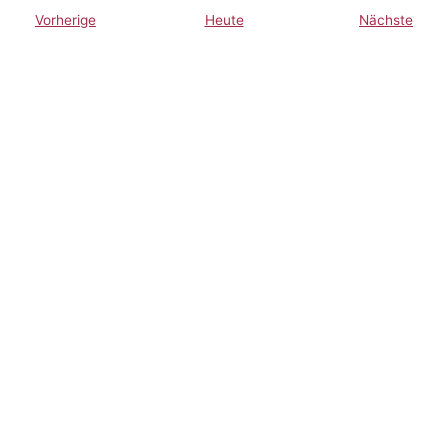
Veranstaltungen
Veran
Vorherige
Heute
Nächste