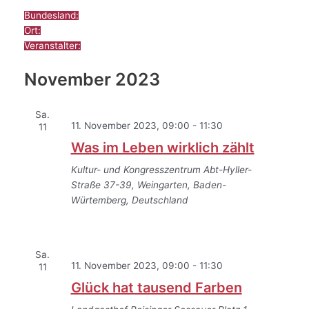
schließen
Filter
Bundesland
:
schließen
Filter
Ort
:
entfernen
Filter
Veranstalter
:
entfernen
Filter
entfernen
November 2023
Sa.
11. November 2023, 09:00
-
11:30
11
Was im Leben wirklich zählt
Kultur- und Kongresszentrum
Abt-Hyller-
Straße 37-39, Weingarten, Baden-
Würtemberg, Deutschland
Sa.
11. November 2023, 09:00
-
11:30
11
Glück hat tausend Farben