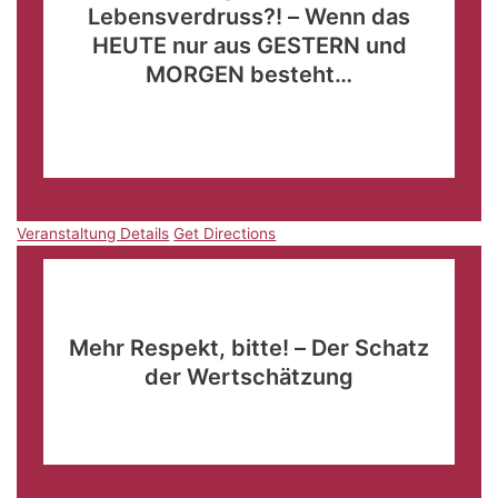
Lebensverdruss?! – Wenn das
HEUTE nur aus GESTERN und
MORGEN besteht…
Landhotel "Wieseneck"
Im Winkel 7, Apenburg-
Winterfeld
Veranstaltung Details
Get Directions
Veranstaltung Details
Get Directions
März
18
09:00
-
12:00
Mehr Respekt, bitte! – Der Schatz
der Wertschätzung
Altmarksaal Klötze
Breite Straße 8, Klötze
Veranstaltung Details
Get Directions