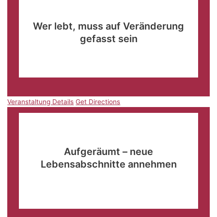
März
18
09:00
-
11:30
Wer lebt, muss auf Veränderung
gefasst sein
Hunsrückhalle Simmern
Schulstraße 16, Simmern
Veranstaltung Details
Get Directions
Veranstaltung Details
Get Directions
März
18
09:00
-
11:30
Aufgeräumt – neue
Lebensabschnitte annehmen
Hotel Restaurant Goldener Adler
Am Markt,
Schwäbisch Hall
Veranstaltung Details
Get Directions