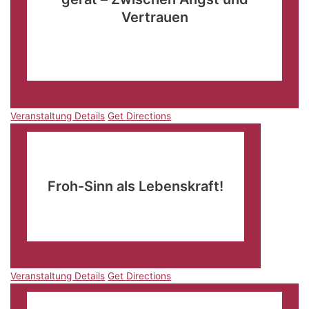
Vertrauen
Evangelische Tagungsstätte Wildbad
Taubertalweg
42, Rothenburg o.d.T.
Veranstaltung Details
Get Directions
Veranstaltung Details
Get Directions
März
18
09:00
-
11:30
Froh-Sinn als Lebenskraft!
Bürgerhaus Güstrow
Sonnenplatz 1, Güstrow
Veranstaltung Details
Get Directions
Veranstaltung Details
Get Directions