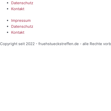
Datenschutz
Kontakt
Impressum
Datenschutz
Kontakt
Copyright seit 2022 - fruehstueckstreffen.de - alle Rechte vor
Start
Veranstaltungen
Terminansicht
Kalenderansicht
Kartenansicht
Veranstalter
Über uns
Einblicke
Mitarbeiterbereich
Start