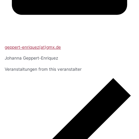
geppert-enriquez(at)gmx.de
Johanna Geppert-Enriquez
Veranstaltungen from this veranstalter