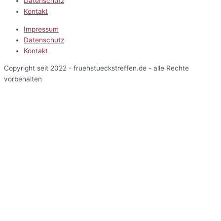
Datenschutz
Kontakt
Impressum
Datenschutz
Kontakt
Copyright seit 2022 - fruehstueckstreffen.de - alle Rechte
vorbehalten
Start
Veranstaltungen
Terminansicht
Kalenderansicht
Kartenansicht
Veranstalter
Über uns
Einblicke
Mitarbeiterbereich
Start
Veranstaltungen