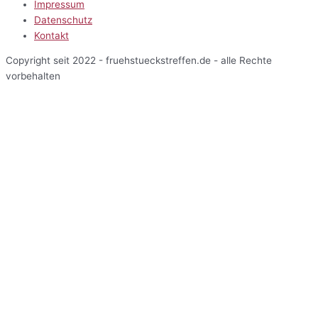
Impressum
Datenschutz
Kontakt
Copyright seit 2022 - fruehstueckstreffen.de - alle Rechte
vorbehalten
Start
Veranstaltungen
Terminansicht
Kalenderansicht
Kartenansicht
Veranstalter
Über uns
Einblicke
Mitarbeiterbereich
Start
Veranstaltungen
Terminansicht
Kalenderansicht