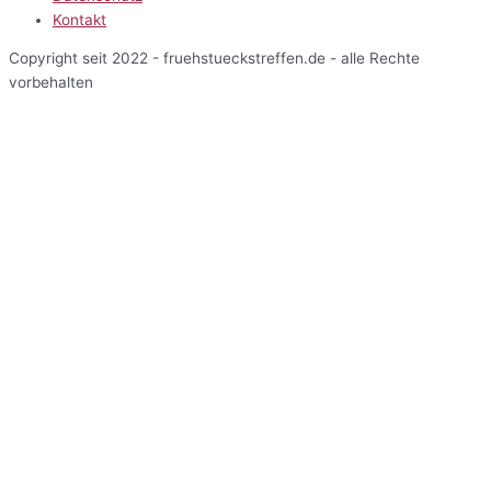
Kontakt
Copyright seit 2022 - fruehstueckstreffen.de - alle Rechte
vorbehalten
Start
Veranstaltungen
Terminansicht
Kalenderansicht
Kartenansicht
Veranstalter
Über uns
Einblicke
Mitarbeiterbereich
Start
Veranstaltungen
Terminansicht
Kalenderansicht
Kartenansicht
Veranstalter