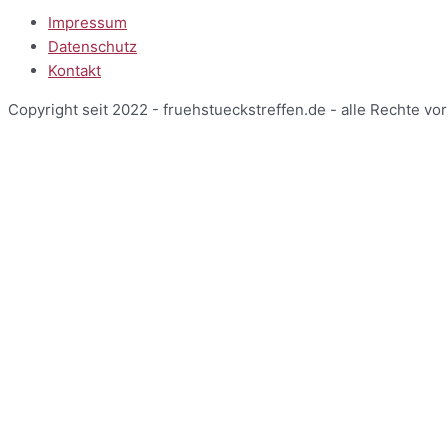
Impressum
Datenschutz
Kontakt
Copyright seit 2022 - fruehstueckstreffen.de - alle Rechte vo
Start
Veranstaltungen
Terminansicht
Kalenderansicht
Kartenansicht
Veranstalter
Über uns
Einblicke
Mitarbeiterbereich
Start
Veranstaltungen
Terminansicht