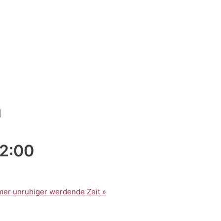
n
12:00
immer unruhiger werdende Zeit
»