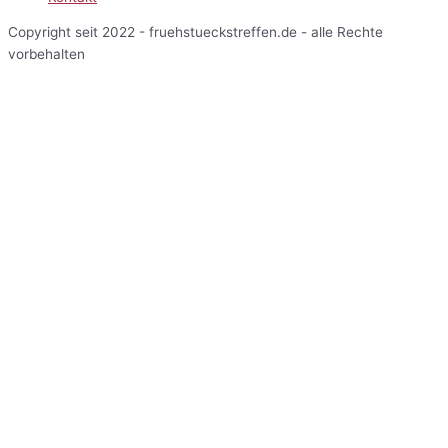
Copyright seit 2022 - fruehstueckstreffen.de - alle Rechte
vorbehalten
Start
Veranstaltungen
Terminansicht
Kalenderansicht
Kartenansicht
Veranstalter
Über uns
Einblicke
Mitarbeiterbereich
Start
Veranstaltungen
Terminansicht
Kalenderansicht
Kartenansicht
Veranstalter
Über uns