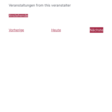
Veranstaltungen from this veranstalter
Anstehende
Datum
wählen.
Veranstaltungen
Nächste
Vorherige
Heute
Veransta