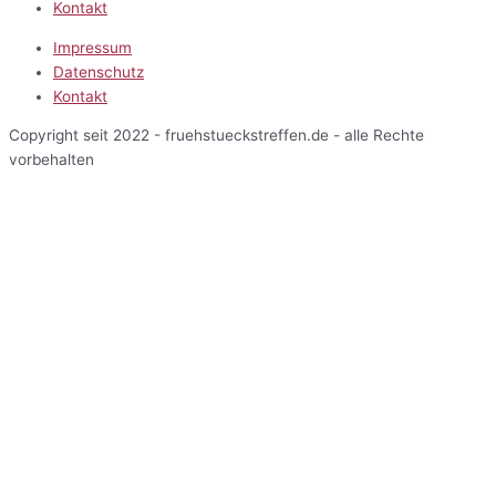
Kontakt
Impressum
Datenschutz
Kontakt
Copyright seit 2022 - fruehstueckstreffen.de - alle Rechte
vorbehalten
Start
Veranstaltungen
Terminansicht
Kalenderansicht
Kartenansicht
Veranstalter
Über uns
Einblicke
Mitarbeiterbereich
Start
Veranstaltungen