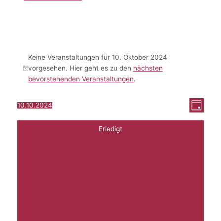
Keine Veranstaltungen für 10. Oktober 2024
vorgesehen. Hier geht es zu den
nächsten
bevorstehenden Veranstaltungen
.
Ansi
Vera
10.10.2024
Tag
Filter
Datum
Ansi
verberge
Navi
wählen.
Filter
Das
Navi
Erledigt
Ändern
der
Formular-
Eingabefelder
wird
die
Liste
der