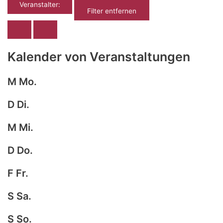
Veranstalter
:
Filter entfernen
Kalender von Veranstaltungen
M
Mo.
D
Di.
M
Mi.
D
Do.
F
Fr.
S
Sa.
S
So.