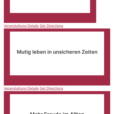
Bürgerhaus Güstrow
Sonnenplatz 1, Güstrow
Veranstaltung Details
Get Directions
Veranstaltung Details
Get Directions
Okt.
11
09:00
-
11:30
Mutig leben in unsicheren Zeiten
Landgasthof Reisinger
Sossauer Platz 1, Straubing-
Sossau
Veranstaltung Details
Get Directions
Veranstaltung Details
Get Directions
Okt.
11
09:30
-
12:00