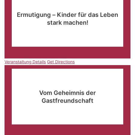
09:00
-
11:30
Ermutigung – Kinder für das Leben
stark machen!
Ritterhof Altmittweida
Hauptstraße 96, Altmittweida
Veranstaltung Details
Get Directions
Veranstaltung Details
Get Directions
Sep.
27
09:00
-
11:45
Vom Geheimnis der
Gastfreundschaft
Haus Vogtland
Europaratstraße 23/25, Plauen
Veranstaltung Details
Get Directions