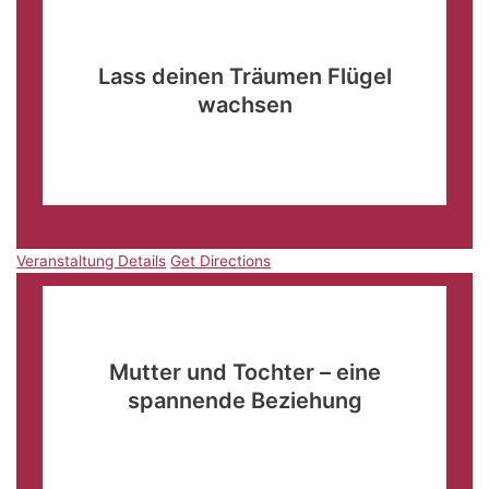
Okt.
18
09:00
-
11:30
Lass deinen Träumen Flügel
wachsen
Evangelische Tagungsstätte Wildbad
Taubertalweg
42, Rothenburg o.d.T.
Veranstaltung Details
Get Directions
Veranstaltung Details
Get Directions
Okt.
18
09:00
-
11:30
Mutter und Tochter – eine
spannende Beziehung
Ostsaal und Kirche der Karlshöhe
Königinallee 48,
Ludwigsburg
Veranstaltung Details
Get Directions