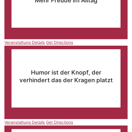
Mehr Freude im Alltag
ADTV Tanzschule Dunse
Gökerstraße 124,
Wilhelmshaven
Veranstaltung Details
Get Directions
Veranstaltung Details
Get Directions
Okt.
17
19:00
-
21:30
Humor ist der Knopf, der
verhindert das der Kragen platzt
Van der Valk "Resort Linstow"
Krakower Chaussee 1,
Dobbin-Linstow
Veranstaltung Details
Get Directions
Veranstaltung Details
Get Directions