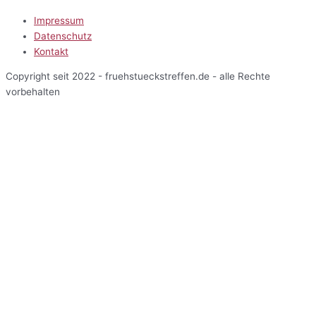
Impressum
Datenschutz
Kontakt
Copyright seit 2022 - fruehstueckstreffen.de - alle Rechte
vorbehalten
Start
Veranstaltungen
Terminansicht
Kalenderansicht
Kartenansicht
Veranstalter
Über uns
Einblicke
Mitarbeiterbereich
Start
Veranstaltungen
Terminansicht