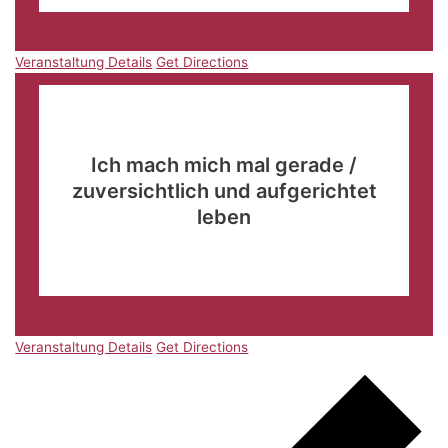
Veranstaltung Details
Get Directions
Okt.
25
09:00
-
11:30
Ich mach mich mal gerade /
zuversichtlich und aufgerichtet
leben
Hotel Castendieck
Bremer Straße 20, Diepholz
Veranstaltung Details
Get Directions
Veranstaltung Details
Get Directions