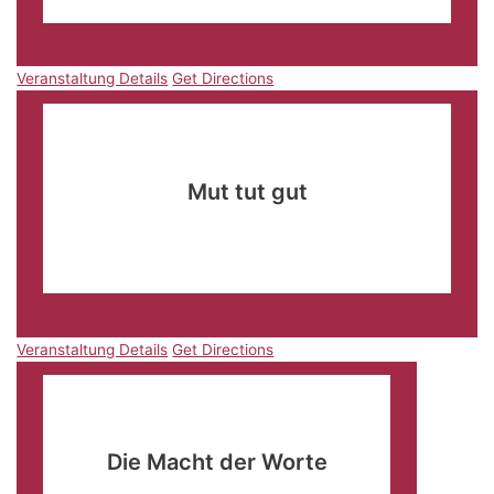
Veranstaltung Details
Get Directions
Okt.
10
19:00
-
21:30
Mut tut gut
Freie evangelische Gemeinde Ettlingen
Dieselstraße
52/Eingang Ottostraße, Ettlingen
Veranstaltung Details
Get Directions
Veranstaltung Details
Get Directions
Okt.
11
09:00
-
11:30
Die Macht der Worte