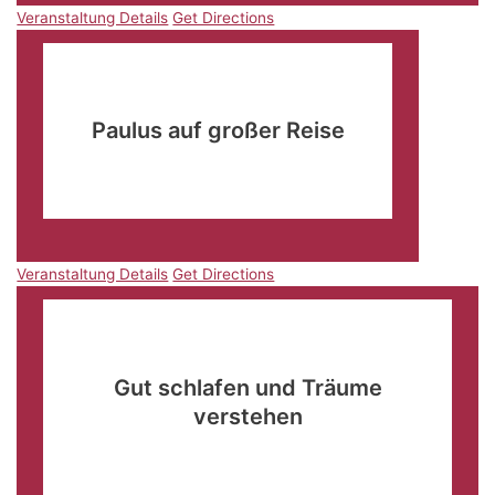
Veranstaltung Details
Get Directions
Okt.
7
15:00
-
17:00
Paulus auf großer Reise
Familienzentrum Aurich
Jahnstraße 2, Aurich
Veranstaltung Details
Get Directions
Veranstaltung Details
Get Directions
Okt.
10
19:00
-
21:30
Gut schlafen und Träume
verstehen
Gräfin-Döhnhoff-Gebäude
Europaplatz 1, Frankfurt
(Oder)
Veranstaltung Details
Get Directions