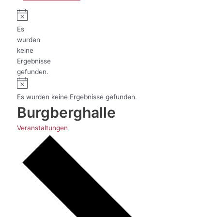
Es
wurden
keine
Ergebnisse
gefunden.
Es wurden keine Ergebnisse gefunden.
Burgberghalle
Veranstaltungen