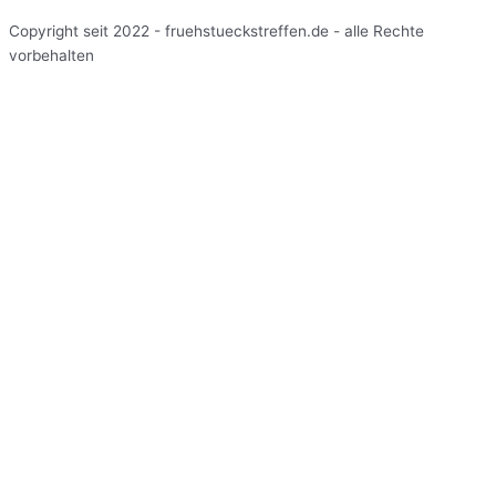
Copyright seit 2022 - fruehstueckstreffen.de - alle Rechte
vorbehalten
Start
Veranstaltungen
Terminansicht
Kalenderansicht
Kartenansicht
Veranstalter
Über uns
Einblicke
Mitarbeiterbereich
Start
Veranstaltungen
Terminansicht
Kalenderansicht
Kartenansicht
Veranstalter
Über uns