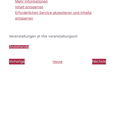
Mehr Informationen
Inhalt entsperren
Erforderlichen Service akzeptieren und Inhalte
entsperren
Veranstaltungen at this veranstaltungsort
Anstehende
Datum
wählen.
Vorherige
Nächste
Heute
Veranstaltungen
Veransta