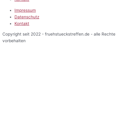
Impressum
Datenschutz
Kontakt
Copyright seit 2022 - fruehstueckstreffen.de - alle Rechte
vorbehalten
Start
Veranstaltungen
Terminansicht
Kalenderansicht
Kartenansicht
Veranstalter
Über uns
Einblicke
Mitarbeiterbereich
Start
Veranstaltungen
Terminansicht