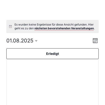
Es wurden keine Ergebnisse für diese Ansicht gefunden. Hier
geht es zu den
nächsten bevorstehenden Veranstaltungen
.
Ansi
Vera
01.08.2025
Monat
Filter
Ansi
Navi
Datum
verberge
Filter
Das
Navi
wählen.
Erledigt
Ändern
der
Formular-
Eingabefelder
wird
die
Liste
der
Veranstaltungen
mit