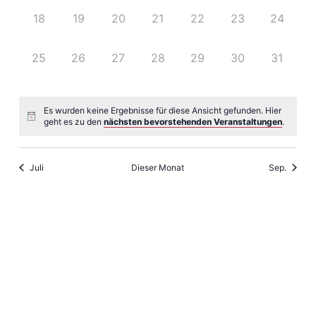
0
0
0
0
0
0
0
18
19
20
21
22
23
24
Veranstaltungen,
Veranstaltungen,
Veranstaltungen,
Veranstaltungen,
Veranstaltungen,
Veranstaltungen
Veransta
0
0
0
0
0
0
0
25
26
27
28
29
30
31
Veranstaltungen,
Veranstaltungen,
Veranstaltungen,
Veranstaltungen,
Veranstaltungen,
Veranstaltungen
Veransta
Es wurden keine Ergebnisse für diese Ansicht gefunden. Hier
geht es zu den
nächsten bevorstehenden Veranstaltungen
.
Juli
Dieser Monat
Sep.