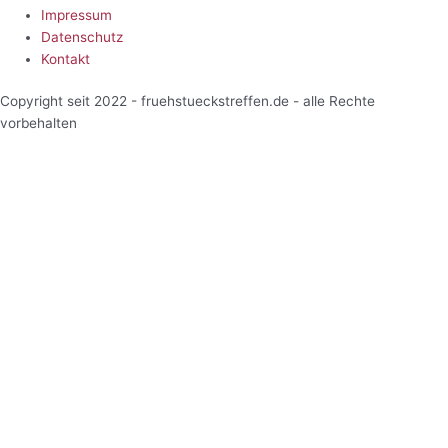
Impressum
Datenschutz
Kontakt
Copyright seit 2022 - fruehstueckstreffen.de - alle Rechte
vorbehalten
Start
Veranstaltungen
Terminansicht
Kalenderansicht
Kartenansicht
Veranstalter
Über uns
Einblicke
Mitarbeiterbereich
Start
Veranstaltungen
Terminansicht